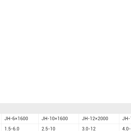
JH-6×1600
JH-10×1600
JH-12×2000
JH-
1.5-6.0
2.5-10
3.0-12
4.0-