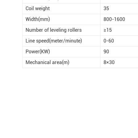
Coil weight
35
Width(mm)
800-1600
Number of leveling rollers
≥15
Line speed(meter/minute)
0-60
Power(KW)
90
Mechanical area(m)
8×30