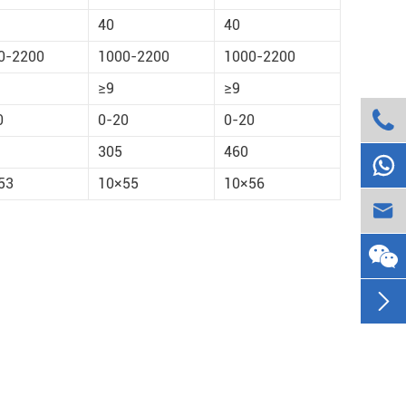
40
40
0-2200
1000-2200
1000-2200
≥9
≥9

0
0-20
0-20
305
460

53
10×55
10×56

