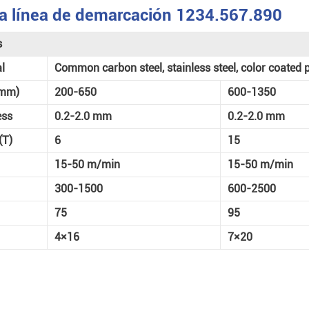
 la línea de demarcación 1234.567.890
s
l
Common carbon steel, stainless steel, color coated p
(mm)
200-650
600-1350
ess
0.2-2.0 mm
0.2-2.0 mm
(T)
6
15
15-50 m/min
15-50 m/min
300-1500
600-2500
75
95
4×16
7×20