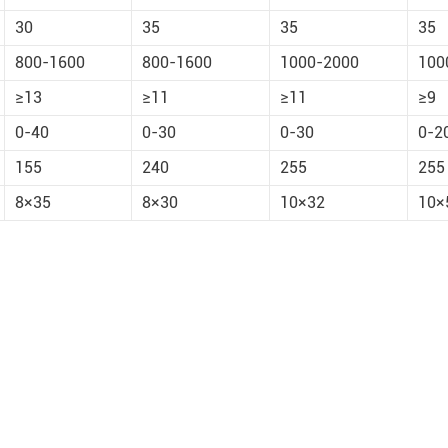
30
35
35
35
800-1600
800-1600
1000-2000
100
≥13
≥11
≥11
≥9
0-40
0-30
0-30
0-2
155
240
255
255
8×35
8×30
10×32
10×