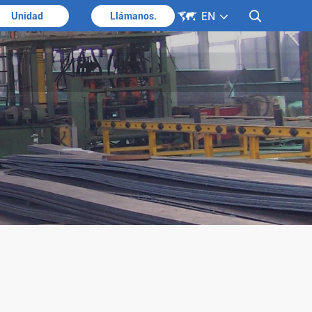

EN

Unidad
Llámanos.