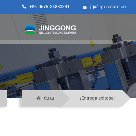

+86-0575-84880891

¡Entrega exitosa!
Casa