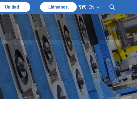

EN

Unidad
Llámanos.